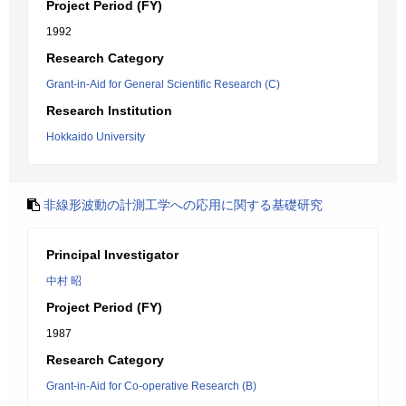
Project Period (FY)
1992
Research Category
Grant-in-Aid for General Scientific Research (C)
Research Institution
Hokkaido University
非線形波動の計測工学への応用に関する基礎研究
Principal Investigator
中村 昭
Project Period (FY)
1987
Research Category
Grant-in-Aid for Co-operative Research (B)