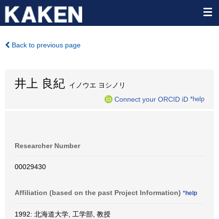
Back to previous page
井上 良紀
イノウエ ヨシノリ
Connect your ORCID iD
*help
Researcher Number
00029430
Affiliation (based on the past Project Information)
*help
1992: 北海道大学, 工学部, 教授