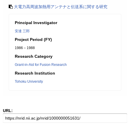
大電力高周波加熱用アンテナと伝送系に関する研究
Principal Investigator
安達 三郎
Project Period (FY)
1986 – 1988
Research Category
Grant-in-Aid for Fusion Research
Research Institution
Tohoku University
URL: