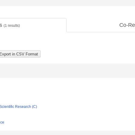
ts
Co-Re
(
1
results)
Scientific Research (C)
nce