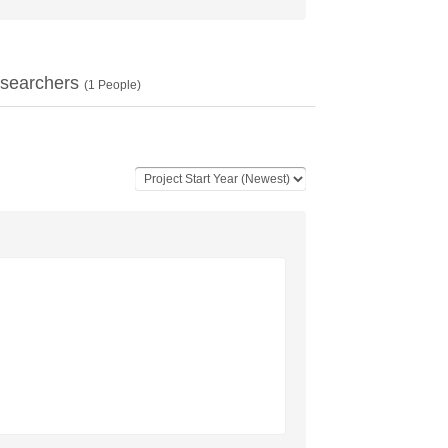
searchers
(
1
People)