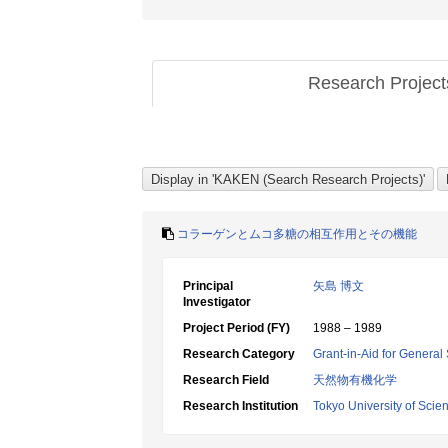
Research Projec
コラーゲンとムコ多糖の相互作用とその機能
Principal
矢島 博文
Investigator
Project Period (FY)
1988 – 1989
Research Category
Grant-in-Aid for General 
Research Field
天然物有機化学
Research Institution
Tokyo University of Scie