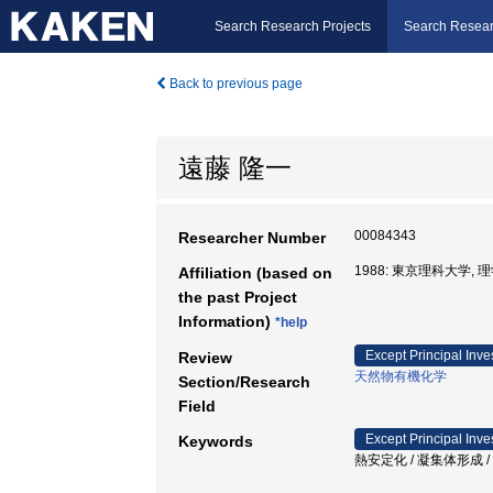
Search Research Projects
Search Resear
Back to previous page
遠藤 隆一
00084343
Researcher Number
1988: 東京理科大学, 
Affiliation (based on
the past Project
Information)
*help
Except Principal Inve
Review
天然物有機化学
Section/Research
Field
Except Principal Inve
Keywords
熱安定化 / 凝集体形成 /