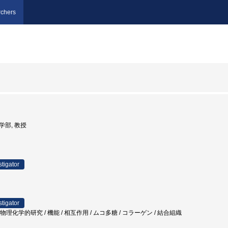
chers
理学部, 教授
stigator
stigator
 物理化学的研究 / 機能 / 相互作用 / ムコ多糖 / コラーゲン / 結合組織