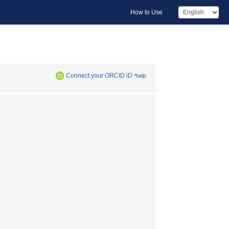
How to Use
Connect your ORCID iD
*help