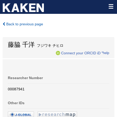
Back to previous page
藤脇 千洋
フジワキ チヒロ
Connect your ORCID iD
*help
Researcher Number
00087941
Other IDs