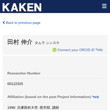
Back to previous page
田村 伸介
タムラ シンスケ
Connect your ORCID iD
*help
Researcher Number
00122325
Affiliation (based on the past Project Information)
*help
1990: 兵庫医科大学, 医学部, 講師