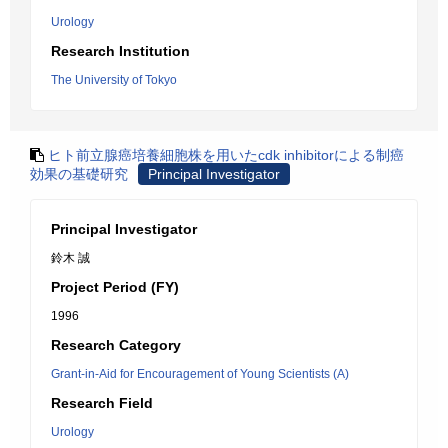
Urology
Research Institution
The University of Tokyo
ヒト前立腺癌培養細胞株を用いたcdk inhibitorによる制癌
効果の基礎研究
Principal Investigator
Principal Investigator
鈴木 誠
Project Period (FY)
1996
Research Category
Grant-in-Aid for Encouragement of Young Scientists (A)
Research Field
Urology