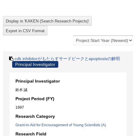
cdk inhibitorがもたらすサードピークとapoptosisの解明
Principal Investigator
Principal Investigator
鈴木 誠
Project Period (FY)
1997
Research Category
Grant-in-Aid for Encouragement of Young Scientists (A)
Research Field