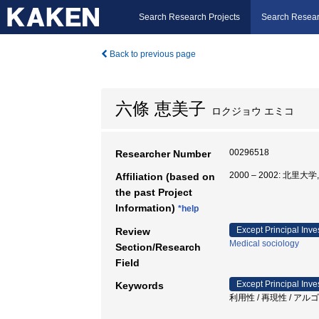
Search Research Projects
Search Resear
Back to previous page
六條 恵美子
ロクジョウ エミコ
00296518
Researcher Number
2000 – 2002: 北里大
Affiliation (based on
the past Project
Information)
*help
Except Principal Inve
Review
Medical sociology
Section/Research
Field
Except Principal Inve
Keywords
利用性 / 再現性 / アル