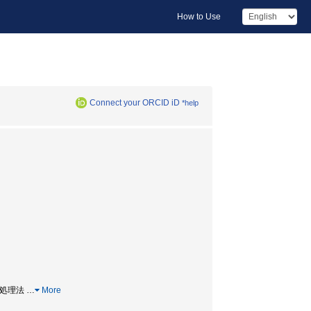
How to Use
Connect your ORCID iD
*help
統計処理法
…
More