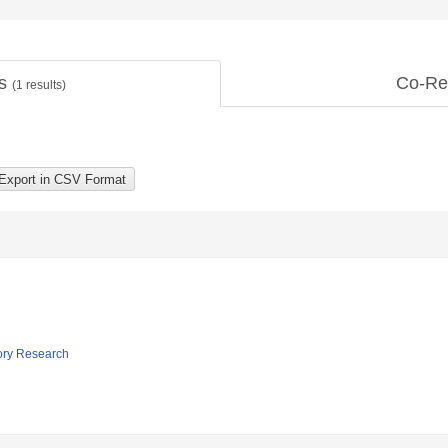
ts
Co-Re
(
1
results)
tory Research