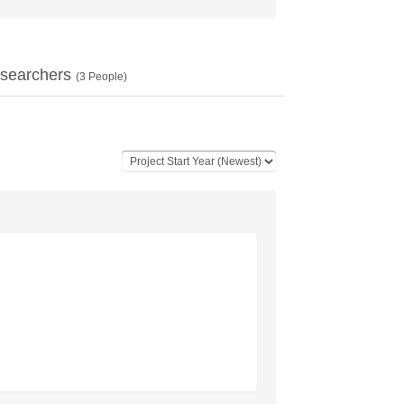
searchers
(
3
People)