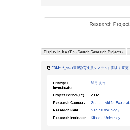
Research Projec
EBMのための演習教育支援システムに関する研究
Principal
望月 眞弓
Investigator
Project Period (FY)
2002
Research Category
Grant-in-Aid for Explora
Research Field
Medical sociology
Research Institution
Kitasato University