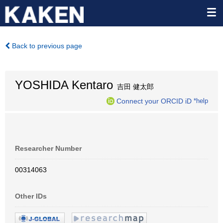
Back to previous page
YOSHIDA Kentaro
吉田 健太郎
Connect your ORCID iD
*help
Researcher Number
00314063
Other IDs