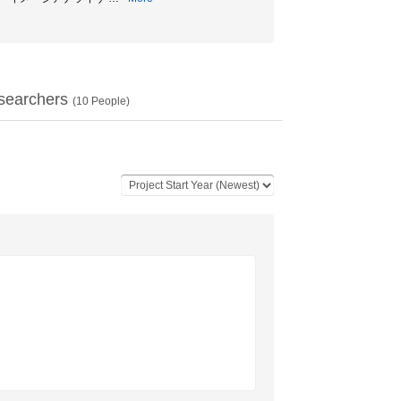
searchers
(
10
People)