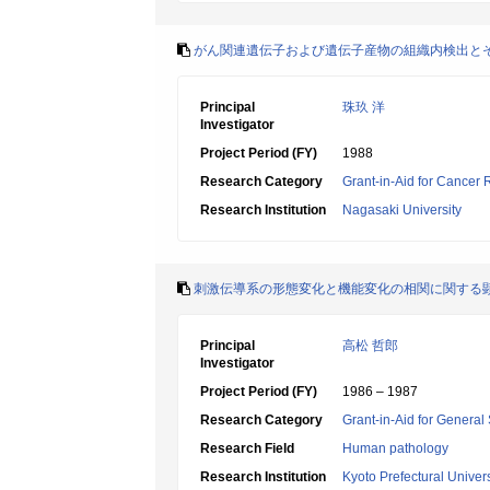
がん関連遺伝子および遺伝子産物の組織内検出と
Principal
珠玖 洋
Investigator
Project Period (FY)
1988
Research Category
Grant-in-Aid for Cancer
Research Institution
Nagasaki University
刺激伝導系の形態変化と機能変化の相関に関する
Principal
高松 哲郎
Investigator
Project Period (FY)
1986 – 1987
Research Category
Grant-in-Aid for General 
Research Field
Human pathology
Research Institution
Kyoto Prefectural Univers