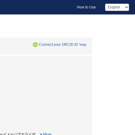
How to Use
Connect your ORCID iD
*help
光 / カラーイメージアナライザ
…
More