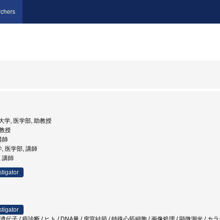
chers
医科大学, 医学部, 助教授
助教授
 講師
, 医学部, 講師
, 講師
stigator
stigator
ation / 癌遺伝子 / 癌診断 / ヒト / DNA量 / 房室結節 / 特殊心筋細胞 / 画像処理 / 顕微測