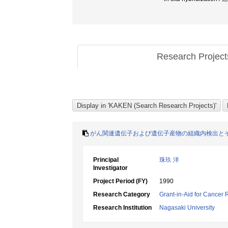
Research Projec
がん関連遺伝子および遺伝子産物の組織内検出と
Principal
珠玖 洋
Investigator
Project Period (FY)
1990
Research Category
Grant-in-Aid for Cancer
Research Institution
Nagasaki University