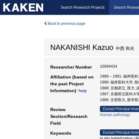
Search Research Projects
Search Resear
Back to previous page
NAKANISHI Kazuo
中西 和夫
10094434
Researcher Number
1989 – 1991: 福井
Affiliation (based on
1990: 福井医科大学, 
the past Project
1988: 京都府立, 医大,
Information)
*help
1987: 京都府立医科大学
1986: 京府医大, 医学部
Except Principal Inve
Review
Human pathology
Section/Research
Field
Except Principal Inve
Keywords
in situ hybridiz