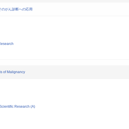
そのがん診断への応用
 Research
s of Malignancy
Scientific Research (A)