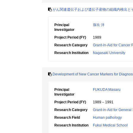
がん関連遺伝子および遺伝子産物の組織内検出と
Principal
珠玖 洋
Investigator
Project Period (FY)
1989
Research Category
Grant-in-Aid for Cancer
Research Institution
Nagasaki University
Development of New Cancer Markers for Diagnosi
Principal
FUKUDA Masaru
Investigator
Project Period (FY)
1989 – 1991
Research Category
Grant-in-Aid for General 
Research Field
Human pathology
Research Institution
Fukui Medical School