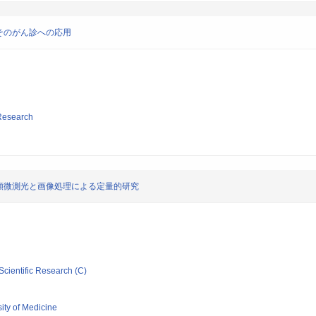
そのがん診への応用
 Research
顕微測光と画像処理による定量的研究
Scientific Research (C)
ity of Medicine