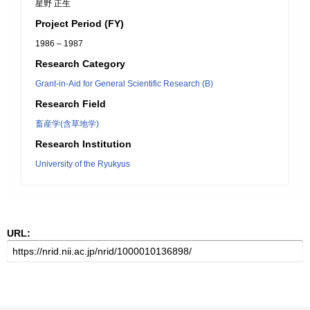
星野 正生
Project Period (FY)
1986 – 1987
Research Category
Grant-in-Aid for General Scientific Research (B)
Research Field
畜産学(含草地学)
Research Institution
University of the Ryukyus
URL: