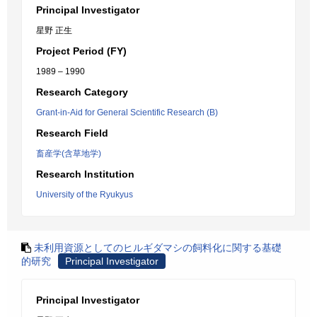
Principal Investigator
星野 正生
Project Period (FY)
1989 – 1990
Research Category
Grant-in-Aid for General Scientific Research (B)
Research Field
畜産学(含草地学)
Research Institution
University of the Ryukyus
未利用資源としてのヒルギダマシの飼料化に関する基礎
的研究
Principal Investigator
Principal Investigator