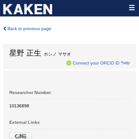
Back to previous page
星野 正生
ホシノ マサオ
Connect your ORCID iD
*help
Researcher Number
10136898
External Links