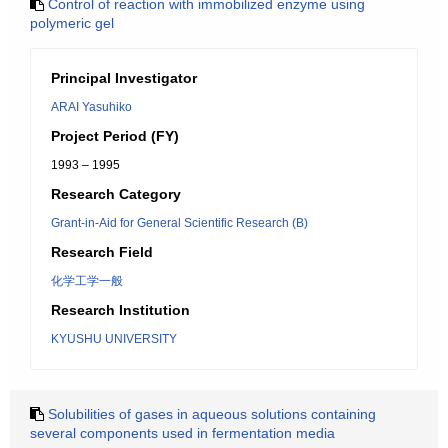
Control of reaction with immobilized enzyme using
polymeric gel
Principal Investigator
ARAI Yasuhiko
Project Period (FY)
1993 – 1995
Research Category
Grant-in-Aid for General Scientific Research (B)
Research Field
化学工学一般
Research Institution
KYUSHU UNIVERSITY
Solubilities of gases in aqueous solutions containing
several components used in fermentation media