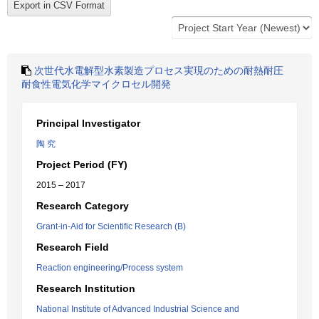
次世代水電解型水素製造プロセス実現のための耐熱耐圧
耐食性電気化学マイクロセル開発
Principal Investigator
陶 究
Project Period (FY)
2015 – 2017
Research Category
Grant-in-Aid for Scientific Research (B)
Research Field
Reaction engineering/Process system
Research Institution
National Institute of Advanced Industrial Science and