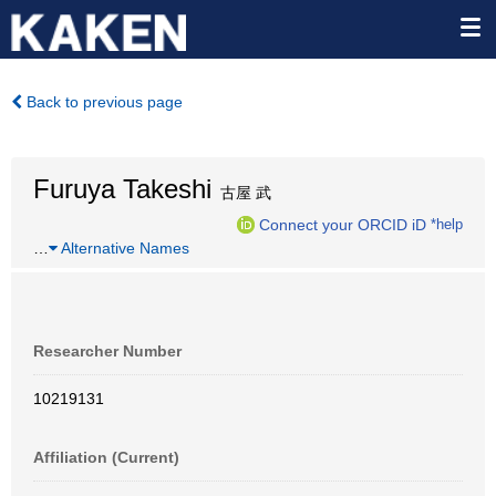
Back to previous page
Furuya Takeshi
古屋 武
Connect your ORCID iD
*help
…
Alternative Names
Researcher Number
10219131
Affiliation (Current)