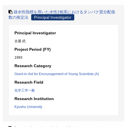
疎水性指標を用いた水性2相系におけるタンパク質分配係
数の推定法
Principal Investigator
Principal Investigator
古屋 武
Project Period (FY)
1993
Research Category
Grant-in-Aid for Encouragement of Young Scientists (A)
Research Field
化学工学一般
Research Institution
Kyushu University