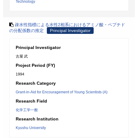
Technology
疎水性指標による水性2相系におけるアミノ酸・ペプチド
の分配係数の推定
Principal Investigator
Principal Investigator
古屋 武
Project Period (FY)
1994
Research Category
Grant-in-Aid for Encouragement of Young Scientists (A)
Research Field
化学工学一般
Research Institution
Kyushu University