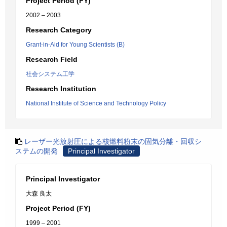
Project Period (FY)
2002 – 2003
Research Category
Grant-in-Aid for Young Scientists (B)
Research Field
社会システム工学
Research Institution
National Institute of Science and Technology Policy
レーザー光放射圧による核燃料粉末の固気分離・回収シ
ステムの開発
Principal Investigator
Principal Investigator
大森 良太
Project Period (FY)
1999 – 2001