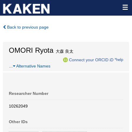
Back to previous page
OMORI Ryota
大森 良太
Connect your ORCID iD
*help
…
Alternative Names
Researcher Number
10262049
Other IDs