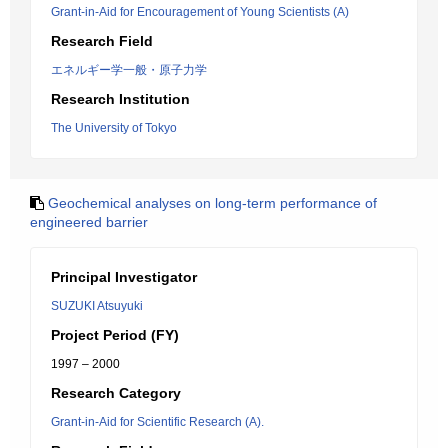
Grant-in-Aid for Encouragement of Young Scientists (A)
Research Field
エネルギー学一般・原子力学
Research Institution
The University of Tokyo
Geochemical analyses on long-term performance of
engineered barrier
Principal Investigator
SUZUKI Atsuyuki
Project Period (FY)
1997 – 2000
Research Category
Grant-in-Aid for Scientific Research (A).