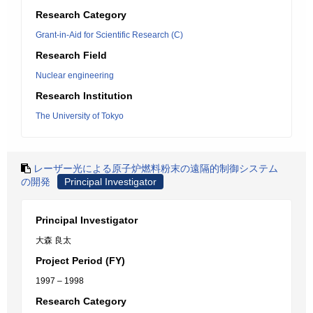
Research Category
Grant-in-Aid for Scientific Research (C)
Research Field
Nuclear engineering
Research Institution
The University of Tokyo
レーザー光による原子炉燃料粉末の遠隔的制御システム
の開発
Principal Investigator
Principal Investigator
大森 良太
Project Period (FY)
1997 – 1998
Research Category