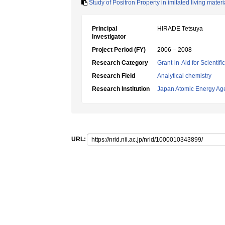
Study of Positron Property in imitated living mater
Principal
HIRADE Tetsuya
Investigator
Project Period (FY)
2006 – 2008
Research Category
Grant-in-Aid for Scientif
Research Field
Analytical chemistry
Research Institution
Japan Atomic Energy Ag
URL: