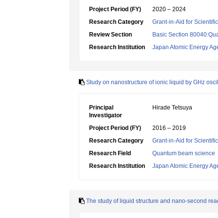
Project Period (FY)
2020 – 2024
Research Category
Grant-in-Aid for Scientif
Review Section
Basic Section 80040:Qu
Research Institution
Japan Atomic Energy Ag
Study on nanostructure of ionic liquid by GHz oscill
Principal
Hirade Tetsuya
Investigator
Project Period (FY)
2016 – 2019
Research Category
Grant-in-Aid for Scientif
Research Field
Quantum beam science
Research Institution
Japan Atomic Energy Ag
The study of liquid structure and nano-second rea