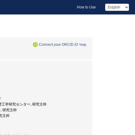
How to Use
Connect your ORCID iD
*help
幹
基礎工学研究センター, 研究主幹
, 研究主幹
研究主幹