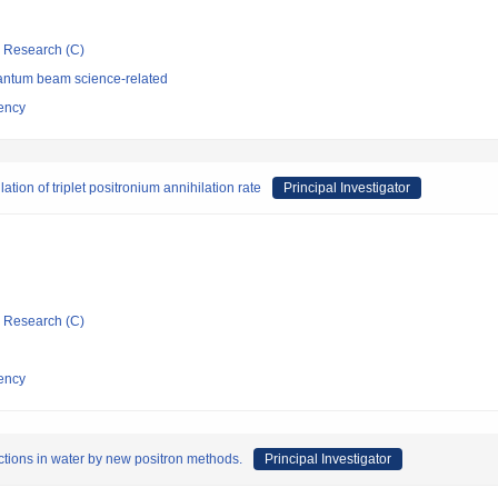
ic Research (C)
antum beam science-related
ency
ation of triplet positronium annihilation rate
Principal Investigator
ic Research (C)
ency
ctions in water by new positron methods.
Principal Investigator