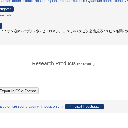
uantum beam science-related
/
Quantum beam science
/
Quantum beam science
/
stigator
aterials
/ イオン液体 / バブル / 水 / ヒドロキシルラジカル / スピン交換反応 / スピン相関 /
Research Products
(
67
results)
sed on spin correlation with positronium
Principal Investigator