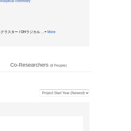
Analytical chemistry
 水クラスター / OHラジカル
…
More
Co-Researchers
(
8
People)