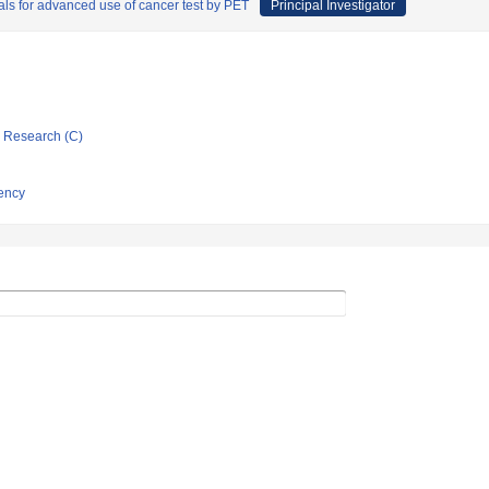
ials for advanced use of cancer test by PET
Principal Investigator
ic Research (C)
ency