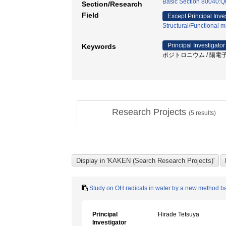
Basic Section 80040:Q
Section/Research
Field
Except Principal Inve
Structural/Functional m
Principal Investigator
Keywords
ポジトロニウム / 陽電子 
Research Projects
(
5
results)
Study on OH radicals in water by a new method ba
Principal
Hirade Tetsuya
Investigator