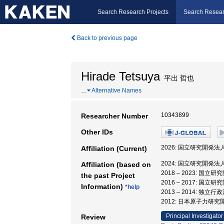
Search Research Projects
Search Resear
Back to previous page
Hirade Tetsuya
平出 哲也
…
Alternative Names
10343899
Researcher Number
Other IDs
2026: 国立研究開発
Affiliation (Current)
2024: 国立研究開発
Affiliation (based on
2018 – 2023:
the past Project
2016 – 2017:
Information)
*help
2013 – 2014:
2012: 日本原子力研
Principal Investigator
Review