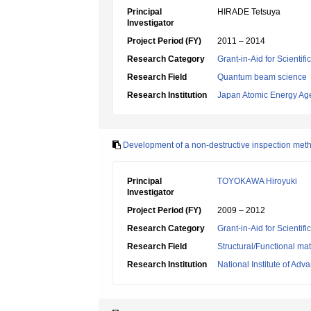
Principal
HIRADE Tetsuya
Investigator
Project Period (FY)
2011 – 2014
Research Category
Grant-in-Aid for Scientif
Research Field
Quantum beam science
Research Institution
Japan Atomic Energy Ag
Development of a non-destructive inspection meth
Principal
TOYOKAWA Hiroyuki
Investigator
Project Period (FY)
2009 – 2012
Research Category
Grant-in-Aid for Scientif
Research Field
Structural/Functional mat
Research Institution
National Institute of Ad