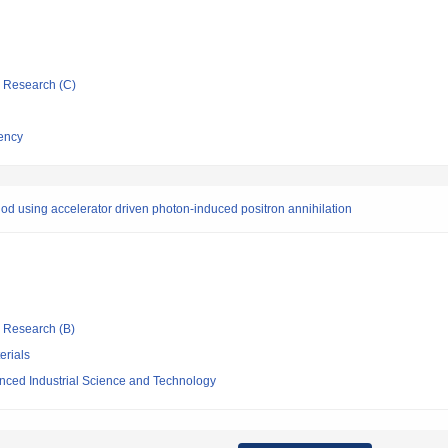
ic Research (C)
ency
od using accelerator driven photon-induced positron annihilation
ic Research (B)
erials
vanced Industrial Science and Technology