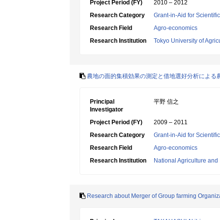
Project Period (FY)
2010 – 2012
Research Category
Grant-in-Aid for Scientif
Research Field
Agro-economics
Research Institution
Tokyo University of Agri
農地の面的集積効果の測定と借地選好分析による
Principal
平野 信之
Investigator
Project Period (FY)
2009 – 2011
Research Category
Grant-in-Aid for Scientif
Research Field
Agro-economics
Research Institution
National Agriculture an
Research about Merger of Group farming Organizat