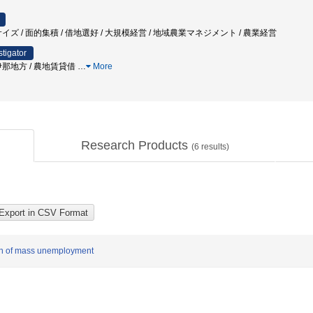
イズ / 面的集積 / 借地選好 / 大規模経営 / 地域農業マネジメント / 農業経営
stigator
伊那地方 / 農地賃貸借
…
More
Research Products
(
6
results)
och of mass unemployment