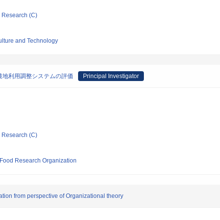
ic Research (C)
culture and Technology
農地利用調整システムの評価
Principal Investigator
ic Research (C)
d Food Research Organization
ion from perspective of Organizational theory