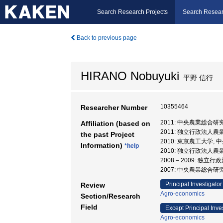
Search Research Projects
Search Resear
Back to previous page
HIRANO Nobuyuki
平野 信行
10355464
Researcher Number
2011: 中央農業総合
Affiliation (based on
2011: 独立行政法
the past Project
2010: 東京農工大学,
Information)
*help
2010: 独立行政法
2008 – 2009:
2007: 中央農業総合
Principal Investigator
Review
Agro-economics
Section/Research
Field
Except Principal Inve
Agro-economics