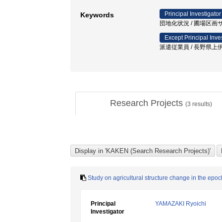
Principal Investigator
Keywords
団地化状況 / 圃場区画サ
Except Principal Inve
派遣従業員 / 長野県上
Research Projects
(
3
results)
Study on agricultural structure change in the ep
Principal
YAMAZAKI Ryoichi
Investigator