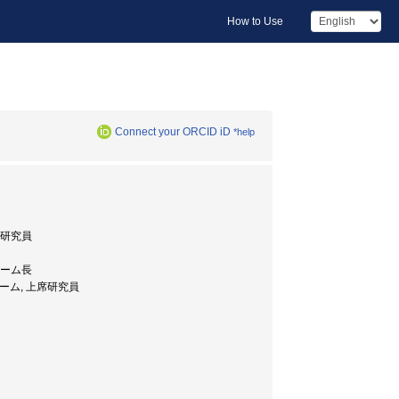
How to Use
Connect your ORCID iD
*help
席研究員
チーム長
ーム, 上席研究員