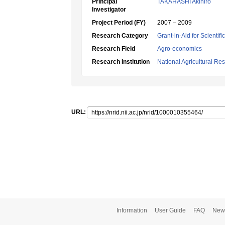
Principal
TAKAHASHI Akihiro
Investigator
Project Period (FY)
2007 – 2009
Research Category
Grant-in-Aid for Scientif
Research Field
Agro-economics
Research Institution
National Agricultural Re
URL:
Information
User Guide
FAQ
New