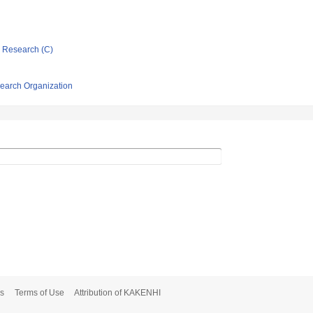
ic Research (C)
search Organization
s
Terms of Use
Attribution of KAKENHI