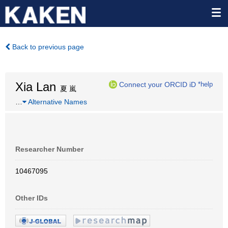
Back to previous page
Xia Lan
Connect your ORCID iD
*help
夏 嵐
…
Alternative Names
Researcher Number
10467095
Other IDs