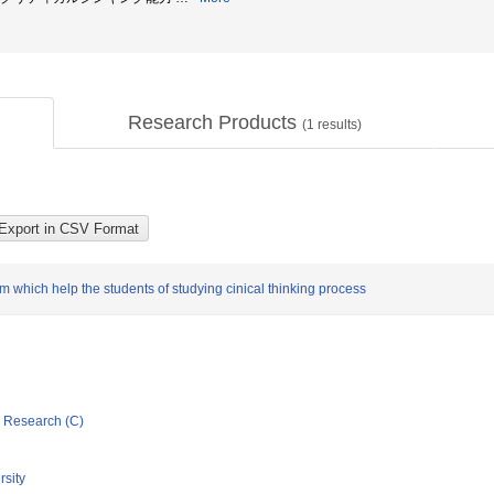
Research Products
(
1
results)
 which help the students of studying cinical thinking process
ic Research (C)
rsity