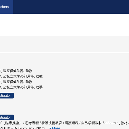
chers
学, 医療保健学部, 助教
学, 公私立大学の部局等, 助教
学, 医療保健学部, 助教
学, 公私立大学の部局等, 助手
stigator
stigator
推論） / 思考過程 / 看護技術教育 / 看護過程 / 自己学習教材 / e-learning教材
材 / クリティカルシンキング能力
…
More