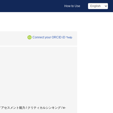
How to Use
Connect your ORCID iD
*help
 / アセスメント能力 / クリティカルシンキング / e-