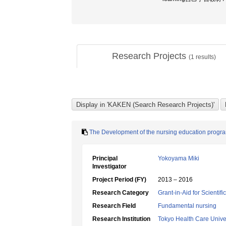
Research Projects
(
1
results)
The Development of the nursing education program
Principal
Yokoyama Miki
Investigator
Project Period (FY)
2013 – 2016
Research Category
Grant-in-Aid for Scientif
Research Field
Fundamental nursing
Research Institution
Tokyo Health Care Unive