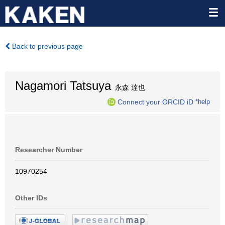
Back to previous page
Nagamori Tatsuya
永森 達也
Connect your ORCID iD
*help
Researcher Number
10970254
Other IDs