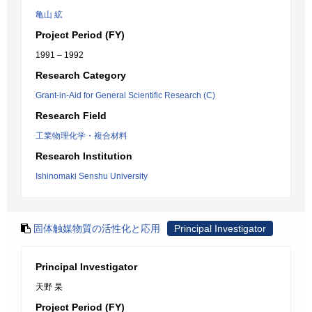
亀山 絋
Project Period (FY)
1991 – 1992
Research Category
Grant-in-Aid for General Scientific Research (C)
Research Field
工業物理化学・複合材料
Research Institution
Ishinomaki Senshu University
固体触媒物質の活性化と応用
Principal Investigator
Principal Investigator
天野 杲
Project Period (FY)