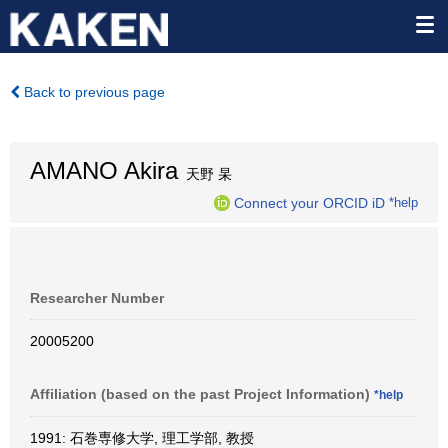
Back to previous page
AMANO Akira
天野 杲
Connect your ORCID iD
*help
Researcher Number
20005200
Affiliation (based on the past Project Information)
*help
1991: 石巻専修大学, 理工学部, 教授