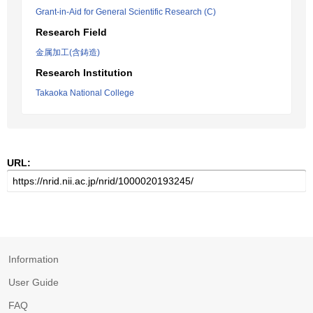
Grant-in-Aid for General Scientific Research (C)
Research Field
金属加工(含鋳造)
Research Institution
Takaoka National College
URL:
Information
User Guide
FAQ