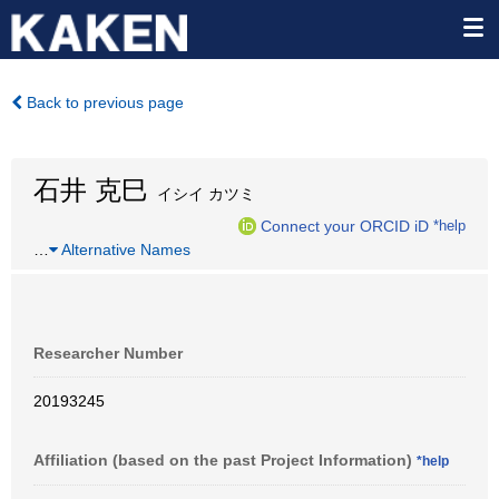
Back to previous page
石井 克巳
イシイ カツミ
Connect your ORCID iD
*help
…
Alternative Names
Researcher Number
20193245
Affiliation (based on the past Project Information)
*help