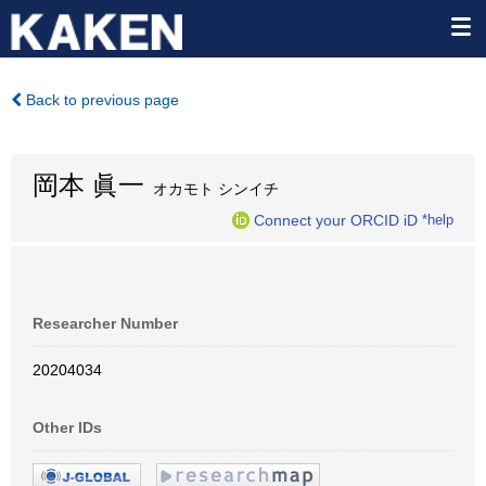
Back to previous page
岡本 眞一
オカモト シンイチ
Connect your ORCID iD
*help
Researcher Number
20204034
Other IDs