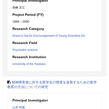
Principal Investigator
長崎 文江
Project Period (FY)
1999 – 2000
Research Category
Grant-in-Aid for Encouragement of Young Scientists (A)
Research Field
Psychiatric science
Research Institution
University of the Ryukyus
精神障害者に対する医学生の態度を改善するための医学
教育の方法についての研究
Principal Investigator
山本 和儀