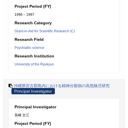
Project Period (FY)
1996 – 1997
Research Category
Grant-in-Aid for Scientific Research (C)
Research Field
Psychiatric science
Research Institution
University of the Ryukyus
沖縄県宮古郡島内における精神分裂病の高危険児研究
Principal Investigator
Principal Investigator
長崎 文江
Project Period (FY)