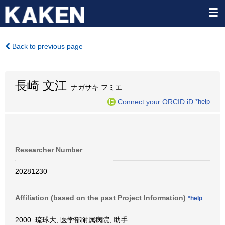
Back to previous page
長崎 文江
ナガサキ フミエ
Connect your ORCID iD
*help
Researcher Number
20281230
Affiliation (based on the past Project Information)
*help
2000: 琉球大, 医学部附属病院, 助手