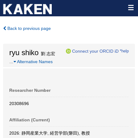
Back to previous page
ryu shiko
Connect your ORCID iD
*help
劉 志宏
…
Alternative Names
Researcher Number
20308696
Affiliation (Current)
2026: 静岡産業大学, 経営学部(磐田), 教授