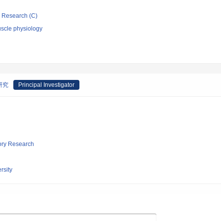
ic Research (C)
scle physiology
研究
Principal Investigator
tory Research
rsity