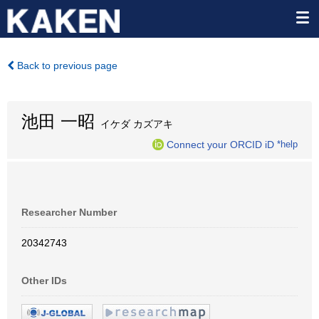
Back to previous page
池田 一昭
イケダ カズアキ
Connect your ORCID iD
*help
Researcher Number
20342743
Other IDs