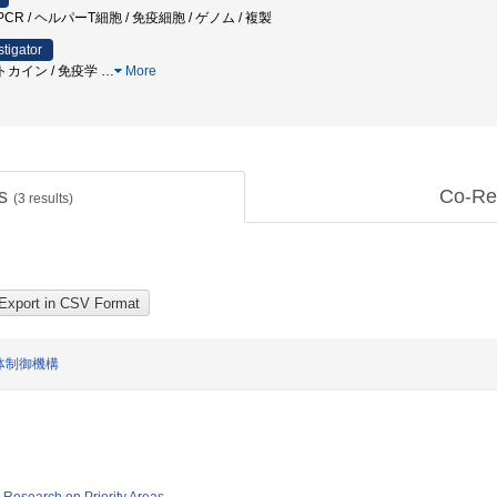
ve PCR / ヘルパーT細胞 / 免疫細胞 / ゲノム / 複製
stigator
イトカイン / 免疫学
…
More
ts
Co-Re
(
3
results)
体制御機構