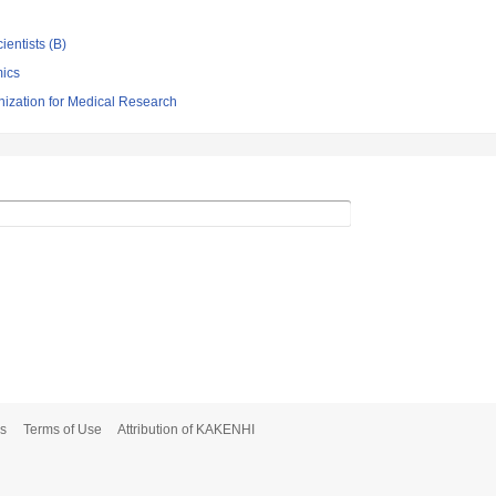
ientists (B)
ics
nization for Medical Research
s
Terms of Use
Attribution of KAKENHI