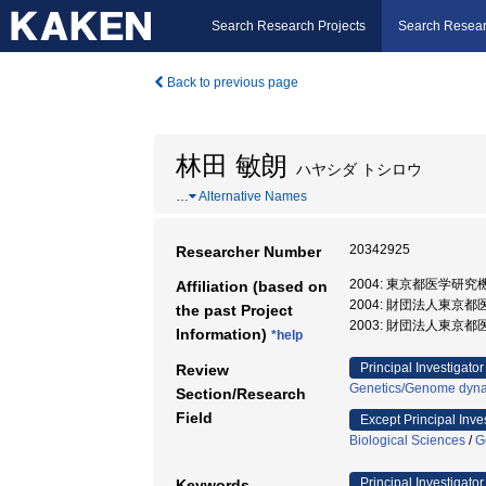
Search Research Projects
Search Resear
Back to previous page
林田 敏朗
ハヤシダ トシロウ
…
Alternative Names
20342925
Researcher Number
2004: 東京都医学研究
Affiliation (based on
2004: 財団法人東京都
the past Project
2003: 財団法人東京
Information)
*help
Principal Investigator
Review
Genetics/Genome dyn
Section/Research
Field
Except Principal Inve
Biological Sciences
/
G
Principal Investigator
Keywords