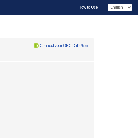
How to Use
Connect your ORCID iD
*help