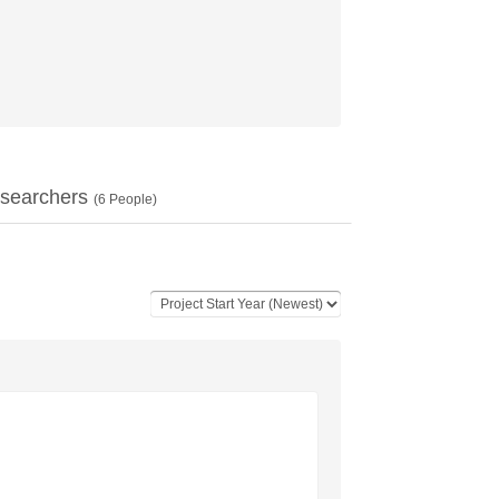
searchers
(
6
People)