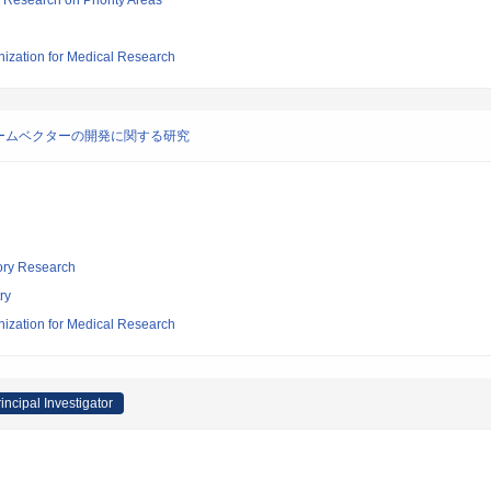
ic Research on Priority Areas
nization for Medical Research
ームベクターの開発に関する研究
tory Research
ry
nization for Medical Research
incipal Investigator