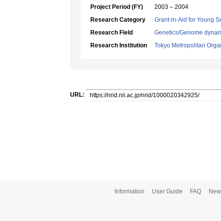
Project Period (FY)
2003 – 2004
Research Category
Grant-in-Aid for Young Sc
Research Field
Genetics/Genome dynam
Research Institution
Tokyo Metropolitan Orga
URL:
Information
User Guide
FAQ
New