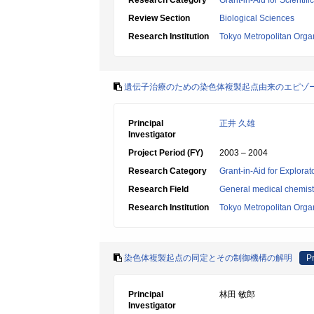
Research Category
Grant-in-Aid for Scientif
Review Section
Biological Sciences
Research Institution
Tokyo Metropolitan Orga
遺伝子治療のための染色体複製起点由来のエピゾ
Principal
正井 久雄
Investigator
Project Period (FY)
2003 – 2004
Research Category
Grant-in-Aid for Explora
Research Field
General medical chemist
Research Institution
Tokyo Metropolitan Orga
染色体複製起点の同定とその制御機構の解明
Pr
Principal
林田 敏郎
Investigator