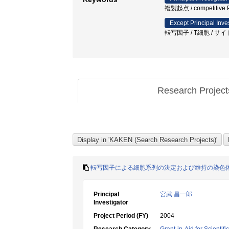
複製起点 / competiti
Except Principal Inve
転写因子 / T細胞 / サ
Research Projec
転写因子による細胞系列の決定および維持の染色
Principal
宮武 昌一郎
Investigator
Project Period (FY)
2004