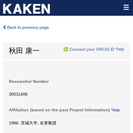
Back to previous page
秋田 康一
Connect your ORCID iD
*help
Researcher Number
30011406
Affiliation (based on the past Project Information)
*help
1986: 茨城大学, 名誉教授