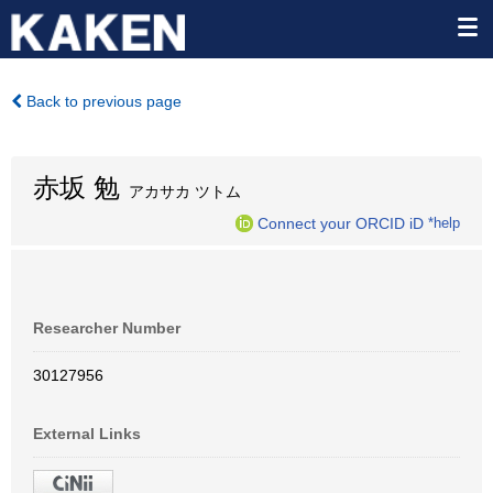
Back to previous page
赤坂 勉
アカサカ ツトム
Connect your ORCID iD
*help
Researcher Number
30127956
External Links