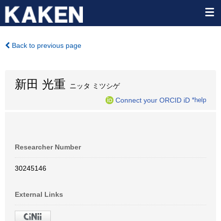
Back to previous page
新田 光重
ニッタ ミツシゲ
Connect your ORCID iD
*help
Researcher Number
30245146
External Links