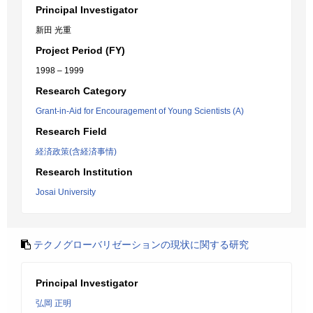
Principal Investigator
新田 光重
Project Period (FY)
1998 – 1999
Research Category
Grant-in-Aid for Encouragement of Young Scientists (A)
Research Field
経済政策(含経済事情)
Research Institution
Josai University
テクノグローバリゼーションの現状に関する研究
Principal Investigator
弘岡 正明