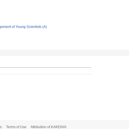
gement of Young Scientists (A)
s
Terms of Use
Attribution of KAKENHI