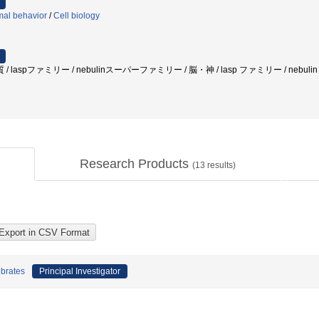
mal behavior
/
Cell biology
aspファミリー / nebulinスーパーファミリー / 脳・神 / lasp ファミリー / nebuli
Research Products
(
13
results)
ebrates
Principal Investigator