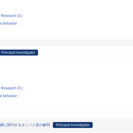
ic Research (C)
l behavior
Principal Investigator
ic Research (C)
l behavior
機構に関与するタンパク質の解明
Principal Investigator