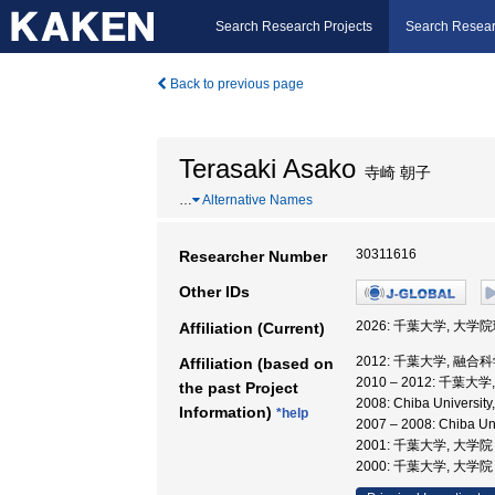
Search Research Projects
Search Resear
Back to previous page
Terasaki Asako
寺崎 朝子
…
Alternative Names
30311616
Researcher Number
Other IDs
2026: 千葉大学, 大学
Affiliation (Current)
2012: 千葉大学, 融合
Affiliation (based on
2010 – 2012: 千
the past Project
2008: Chiba Univer
Information)
*help
2007 – 2008: Chib
2001: 千葉大学, 大
2000: 千葉大学, 