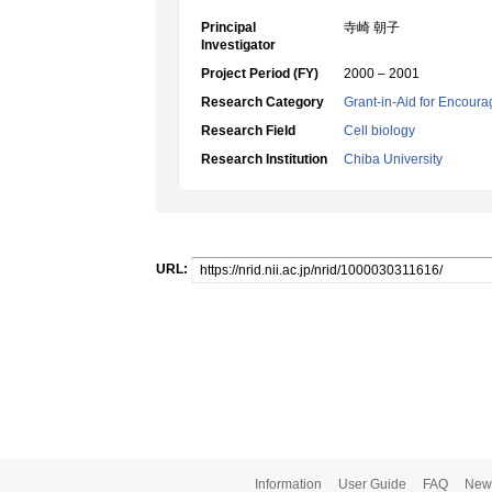
Principal
寺崎 朝子
Investigator
Project Period (FY)
2000 – 2001
Research Category
Grant-in-Aid for Encoura
Research Field
Cell biology
Research Institution
Chiba University
URL:
Information
User Guide
FAQ
New