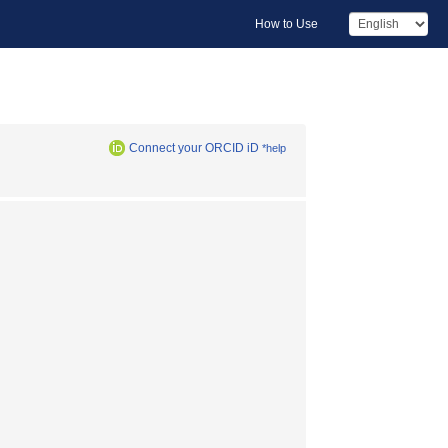
How to Use
Connect your ORCID iD
*help