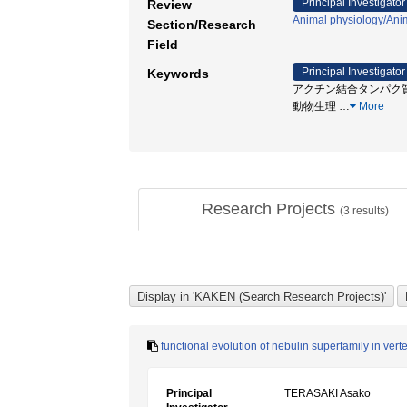
Principal Investigator
Review
Animal physiology/Ani
Section/Research
Field
Principal Investigator
Keywords
アクチン結合タンパク質 / l
動物生理
…
More
Research Projects
(
3
results)
functional evolution of nebulin superfamily in vert
Principal
TERASAKI Asako