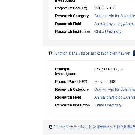
Investigator
Project Period (FY)
2010 – 2012
Research Category
Grant-in-Aid for Scientif
Research Field
Animal physiology/Anima
Research Institution
Chiba University
Function alanalysis of lasp-2 in chicken neuron
Principal
ASAKO Terasaki
Investigator
Project Period (FY)
2007 – 2008
Research Category
Grant-in-Aid for Scientif
Research Field
Animal physiology/Anima
Research Institution
Chiba University
Fアクチンカラム法による細胞骨格の空間的制御