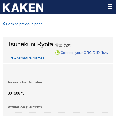
Back to previous page
Tsunekuni Ryota
常國 良太
Connect your ORCID iD
*help
…
Alternative Names
Researcher Number
30460679
Affiliation (Current)