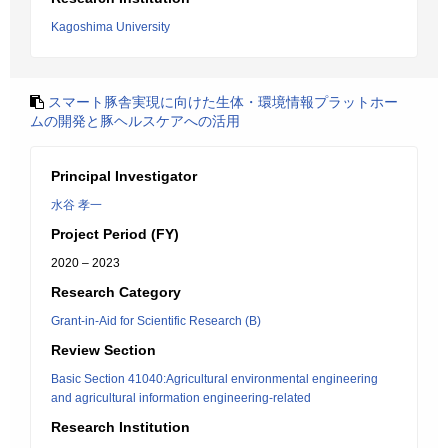
Kagoshima University
スマート豚舎実現に向けた生体・環境情報プラットホー
ムの開発と豚ヘルスケアへの活用
Principal Investigator
水谷 孝一
Project Period (FY)
2020 – 2023
Research Category
Grant-in-Aid for Scientific Research (B)
Review Section
Basic Section 41040:Agricultural environmental engineering
and agricultural information engineering-related
Research Institution