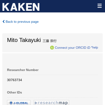
Back to previous page
Mito Takayuki
三藤 崇行
Connect your ORCID iD
*help
Researcher Number
30763734
Other IDs