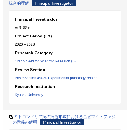
統合的理解
Principal Investigator
Principal Investigator
三藤 崇行
Project Period (FY)
2026 – 2028
Research Category
Grant-in-Aid for Scientific Research (B)
Review Section
Basic Section 49030:Experimental pathology-related
Research Institution
Kyushu University
ミトコンドリア病の病態形成における基底マイトファジ
ーの意義の解明
Principal Investigator