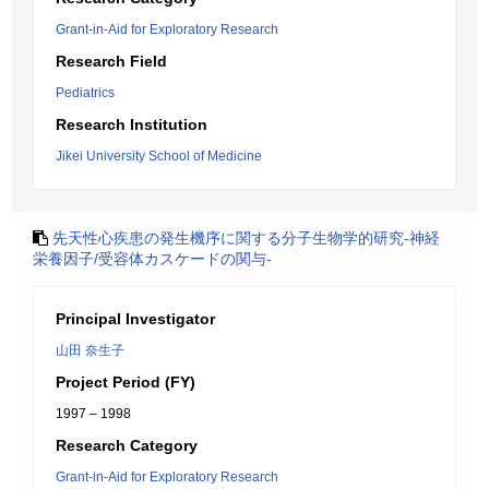
Grant-in-Aid for Exploratory Research
Research Field
Pediatrics
Research Institution
Jikei University School of Medicine
先天性心疾患の発生機序に関する分子生物学的研究-神経
栄養因子/受容体カスケードの関与-
Principal Investigator
山田 奈生子
Project Period (FY)
1997 – 1998
Research Category
Grant-in-Aid for Exploratory Research