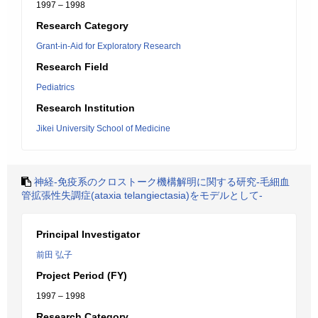
1997 – 1998
Research Category
Grant-in-Aid for Exploratory Research
Research Field
Pediatrics
Research Institution
Jikei University School of Medicine
神経-免疫系のクロストーク機構解明に関する研究-毛細血
管拡張性失調症(ataxia telangiectasia)をモデルとして-
Principal Investigator
前田 弘子
Project Period (FY)
1997 – 1998
Research Category