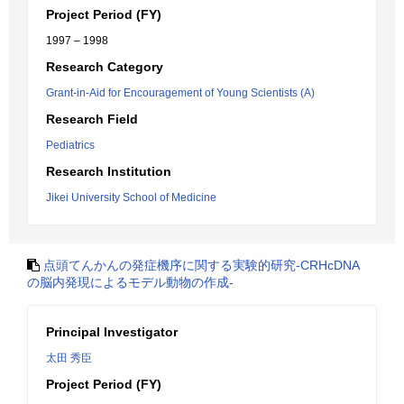
Project Period (FY)
1997 – 1998
Research Category
Grant-in-Aid for Encouragement of Young Scientists (A)
Research Field
Pediatrics
Research Institution
Jikei University School of Medicine
点頭てんかんの発症機序に関する実験的研究-CRHcDNA
の脳内発現によるモデル動物の作成-
Principal Investigator
太田 秀臣
Project Period (FY)