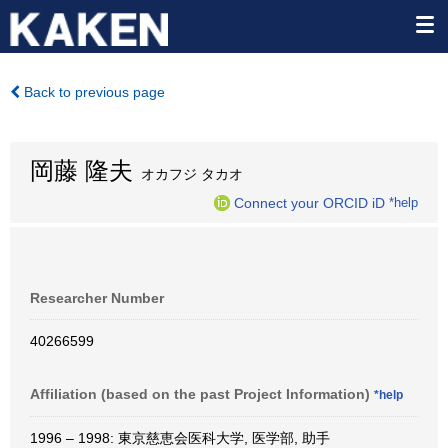
Back to previous page
岡藤 隆夫
オカフジ タカオ
Connect your ORCID iD
*help
Researcher Number
40266599
Affiliation (based on the past Project Information)
*help
1996 – 1998: 東京慈恵会医科大学, 医学部, 助手