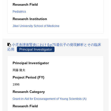
Research Field
Pediatrics
Research Institution
Jikei University School of Medicine
小児糸球体腎炎におけるp75遺伝子の発現解析とその臨床
応用
Principal Investigator
Principal Investigator
岡藤 隆夫
Project Period (FY)
1996
Research Category
Grant-in-Aid for Encouragement of Young Scientists (A)
Research Field