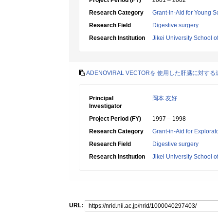
Project Period (FY)
2001 – 2002
Research Category
Grant-in-Aid for Young Sc
Research Field
Digestive surgery
Research Institution
Jikei University School o
ADENOVIRAL VECTORを 使用した肝臓に
Principal
岡本 友好
Investigator
Project Period (FY)
1997 – 1998
Research Category
Grant-in-Aid for Explora
Research Field
Digestive surgery
Research Institution
Jikei University School o
URL: