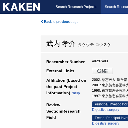
Search Research Projects
Search Resear
Back to previous page
武内 孝介
タケウチ コウスケ
40297403
Researcher Number
External Links
2002: 慈恵医大, 医学部
Affiliation (based on
2001: 東京慈恵会医科大
the past Project
1998: 東京慈恵会医科
Information)
*help
1997: 東京慈恵会医科
Principal Investigator
Review
Digestive surgery
Section/Research
Field
Except Principal Inve
Digestive surgery