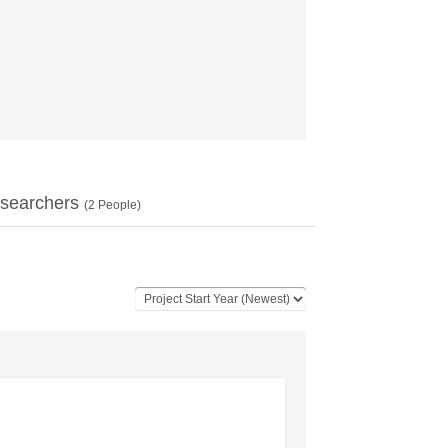
searchers
(
2
People)