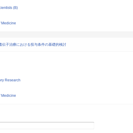
ientists (B)
f Medicine
対する遺伝子治療における投与条件の基礎的検討
tory Research
f Medicine