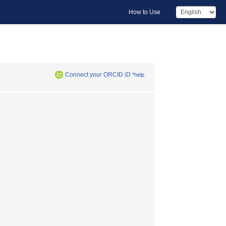
How to Use
Connect your ORCID iD
*help