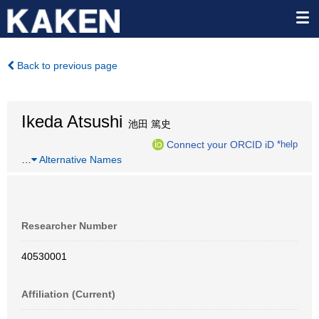
Back to previous page
Ikeda Atsushi
池田 篤史
Connect your ORCID iD
*help
…
Alternative Names
Researcher Number
40530001
Affiliation (Current)