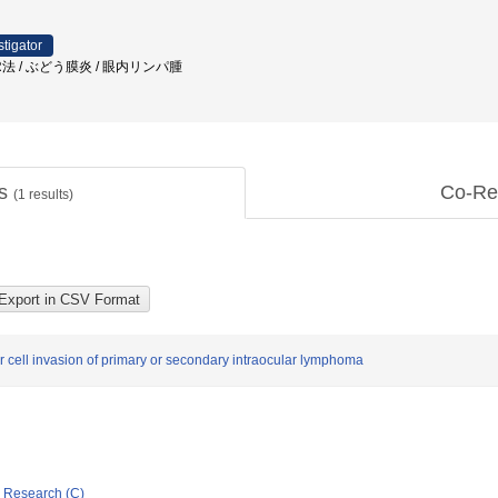
stigator
CR法 / ぶどう膜炎 / 眼内リンパ腫
ts
Co-Re
(
1
results)
ar cell invasion of primary or secondary intraocular lymphoma
ic Research (C)