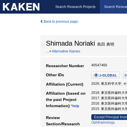
Search Research Projects
Search Resear
Back to previous page
Shimada Noriaki
島田 典明
…
Alternative Names
40547460
Researcher Number
Other IDs
2026: 東京科学大学,
Affiliation (Current)
2018: 東京医科歯科大
Affiliation (based on
2017: 東京医科歯科大
the past Project
2016: 東京医科歯科大
Information)
*help
2015: 東京医科歯科大
Except Principal Inve
Review
Ophthalmology
Section/Research