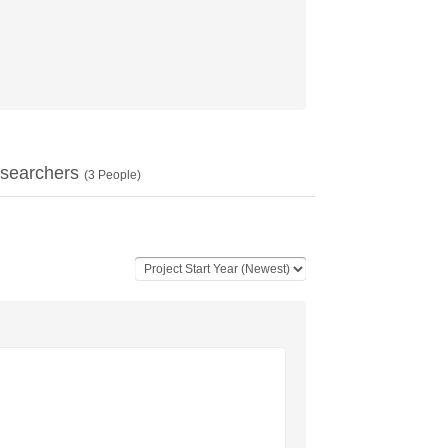
searchers
(
3
People)