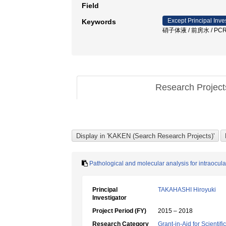
Field
Except Principal Inve
Keywords
硝子体液 / 前房水 / P
Research Projec
Pathological and molecular analysis for intraocul
Principal
TAKAHASHI Hiroyuki
Investigator
Project Period (FY)
2015 – 2018
Research Category
Grant-in-Aid for Scientif