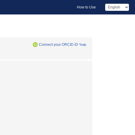
How to Use
Connect your ORCID iD
*help