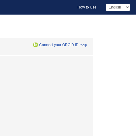
How to Use
Connect your ORCID iD
*help