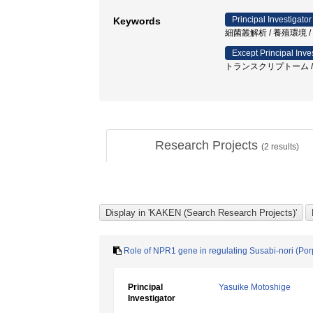
Principal Investigator
Keywords
細菌叢解析 / 養殖環境 /
Except Principal Inve
トランスクリプトーム / 
Research Projects
(
2
results)
Role of NPR1 gene in regulating Susabi-nori (Po
Principal
Yasuike Motoshige
Investigator