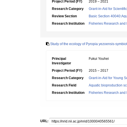
Project Period (FY)
2019 – 2021
Research Category
Grant-in-Aid for Scientif
Review Section
Basic Section 40040:Aqua
Research Institution
Fisheries Research and
Study of the ecology of Pyropia yezoensis-symbi
Principal
Fukui Youhei
Investigator
Project Period (FY)
2015 – 2017
Research Category
Grant-in-Aid for Young Sc
Research Field
Aquatic bioproduction s
Research Institution
Fisheries Research and
URL: