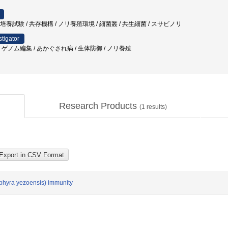
 培養試験 / 共存機構 / ノリ養殖環境 / 細菌叢 / 共生細菌 / スサビノリ
stigator
ゲノム編集 / あかぐされ病 / 生体防御 / ノリ養殖
Research Products
(
1
results)
rphyra yezoensis) immunity