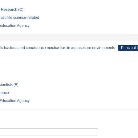
ic Research (C)
tic life science-related
 Education Agency
otic bacteria and coexistence mechanism in aquaculture environments
Principal 
ientists (B)
cience
 Education Agency