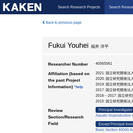
Search Research Projects
Search Resear
Back to previous page
Fukui Youhei
福井 洋平
40565561
Researcher Number
2021: 国立研究開発
Affiliation (based on
2020: 国立研究開発
the past Project
2019: 国立研究開発
Information)
*help
2017: 国立研究開発
2016 – 2017: 
2015: 国立研究開発
Principal Investigator
Review
Aquatic bioproduction 
Section/Research
Field
Except Principal Inve
Basic Section 40040:Aqu