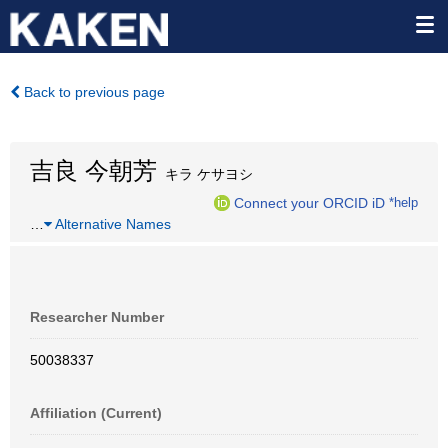
Back to previous page
吉良 今朝芳
キラ ケサヨシ
Connect your ORCID iD
*help
…
Alternative Names
Researcher Number
50038337
Affiliation (Current)