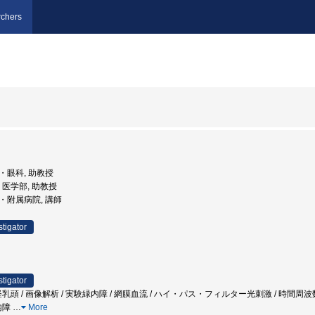
chers
部・眼科, 助教授
学, 医学部, 助教授
部・附属病院, 講師
stigator
stigator
乳頭 / 画像解析 / 実験緑内障 / 網膜血流 / ハイ・パス・フィルター光刺激 / 時間
内障
…
More