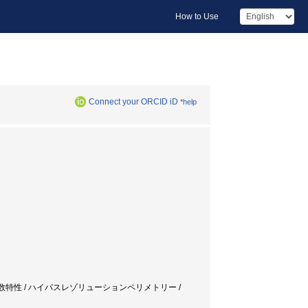
How to Use
Connect your ORCID iD
*help
周波数特性 / ハイパスレゾリューションペリメトリー /