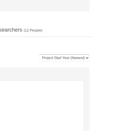
searchers
(
12
People)