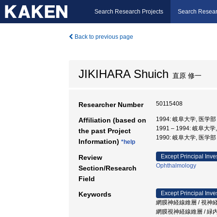
Search Research Projects
Search Resear
Back to previous page
JIKIHARA Shuich
直原 修一
50115408
Researcher Number
1994: 岐阜大学, 医学
Affiliation (based on
1991 – 1994: 岐阜大
the past Project
1990: 岐阜大学, 医学
Information)
*help
Except Principal Inve
Review
Ophthalmology
Section/Research
Field
Except Principal Inve
Keywords
網膜神経線維層 / 視神経
網膜視神経線維層 / 緑