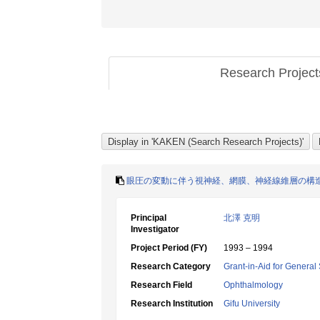
Research Projec
眼圧の変動に伴う視神経、網膜、神経線維層の構
Principal
北澤 克明
Investigator
Project Period (FY)
1993 – 1994
Research Category
Grant-in-Aid for General 
Research Field
Ophthalmology
Research Institution
Gifu University