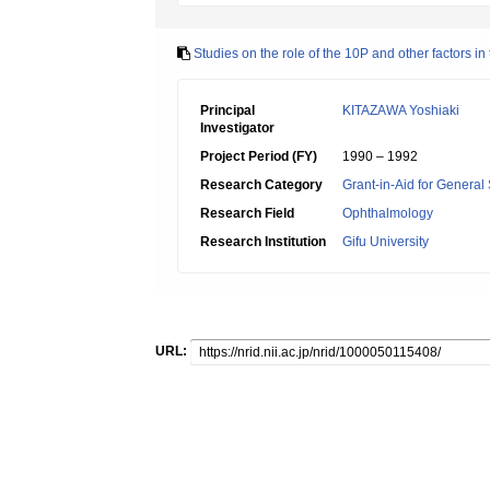
Studies on the role of the 10P and other factors 
Principal
KITAZAWA Yoshiaki
Investigator
Project Period (FY)
1990 – 1992
Research Category
Grant-in-Aid for General 
Research Field
Ophthalmology
Research Institution
Gifu University
URL: