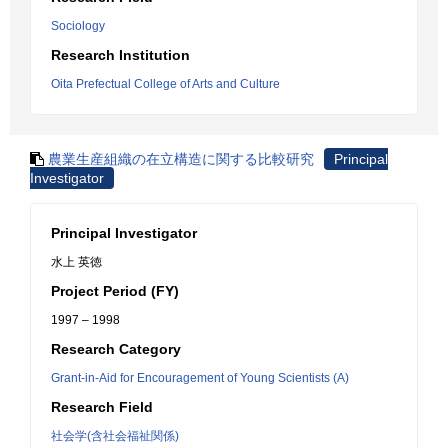
Sociology
Research Institution
Oita Prefectual College of Arts and Culture
農業生産組織の在立構造に関する比較研究
Principal
Investigator
Principal Investigator
水上 英徳
Project Period (FY)
1997 – 1998
Research Category
Grant-in-Aid for Encouragement of Young Scientists (A)
Research Field
社会学(含社会福祉関係)