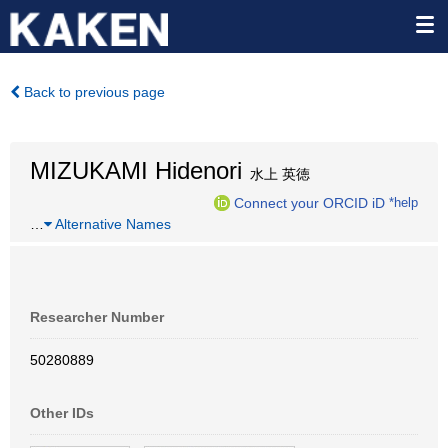
Back to previous page
MIZUKAMI Hidenori
水上 英徳
Connect your ORCID iD
*help
…
Alternative Names
Researcher Number
50280889
Other IDs