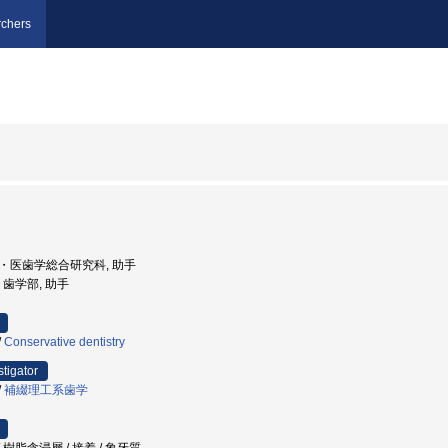
chers
学院・医歯学総合研究科, 助手
学, 歯学部, 助手
/
Conservative dentistry
stigator
/
補綴理工系歯学