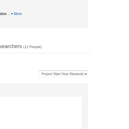
ative
…
More
searchers
(
12
People)