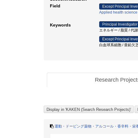
Field
Except Principal Inve
Applied health science
Principal Investigator
Keywords
エネルギー / 脂質 / 代
Except Principal Inve
白血球系細胞 / 亜鉛欠乏
Research Projec
運動・ドーピング薬物・アルコール・香辛料・栄