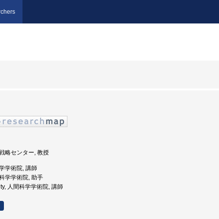
chers
研究戦略センター, 教授
科学学術院, 講師
間科学学術院, 助手
ersity, 人間科学学術院, 講師