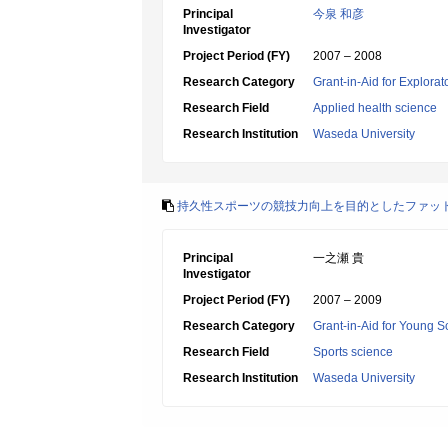
Principal
今泉 和彦
Investigator
Project Period (FY)
2007 – 2008
Research Category
Grant-in-Aid for Explora
Research Field
Applied health science
Research Institution
Waseda University
持久性スポーツの競技力向上を目的としたファッ
Principal
一之瀬 貴
Investigator
Project Period (FY)
2007 – 2009
Research Category
Grant-in-Aid for Young Sc
Research Field
Sports science
Research Institution
Waseda University