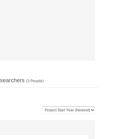
searchers
(
3
People)