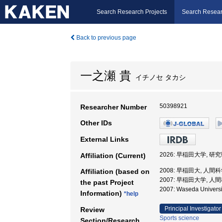
Search Research Projects
Search Resear
Back to previous page
一之瀬 貴
イチノセ タカシ
50398921
Researcher Number
Other IDs
External Links
2026: 早稲田大学, 
Affiliation (Current)
2008: 早稲田大, 人間
Affiliation (based on
2007: 早稲田大学, 人
the past Project
2007: Waseda Univ
Information)
*help
Principal Investigator
Review
Sports science
Section/Research