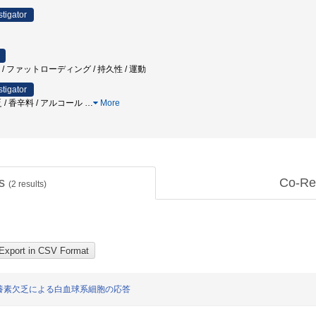
stigator
謝 / ファットローディング / 持久性 / 運動
stigator
 / 香辛料 / アルコール
…
More
ts
Co-Re
(
2
results)
養素欠乏による白血球系細胞の応答