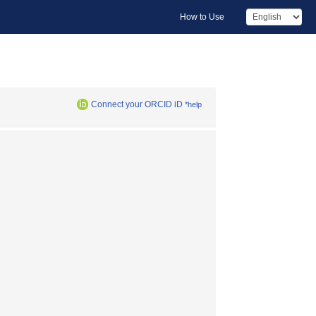
How to Use
Connect your ORCID iD
*help