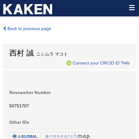
Back to previous page
西村 誠
ニシムラ マコト
Connect your ORCID iD
*help
Researcher Number
50751707
Other IDs