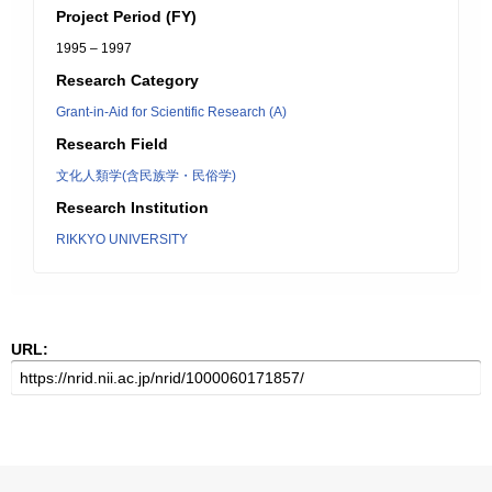
Project Period (FY)
1995 – 1997
Research Category
Grant-in-Aid for Scientific Research (A)
Research Field
文化人類学(含民族学・民俗学)
Research Institution
RIKKYO UNIVERSITY
URL: