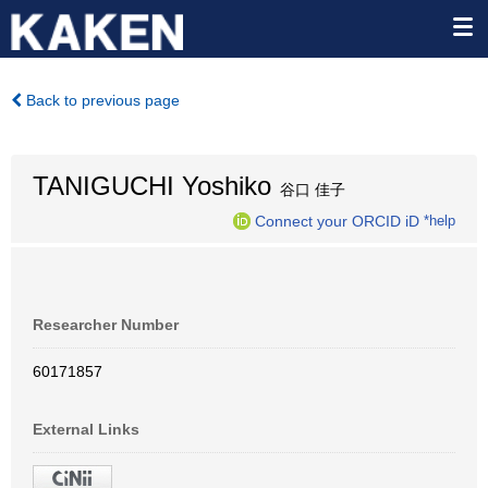
Back to previous page
TANIGUCHI Yoshiko
谷口 佳子
Connect your ORCID iD
*help
Researcher Number
60171857
External Links