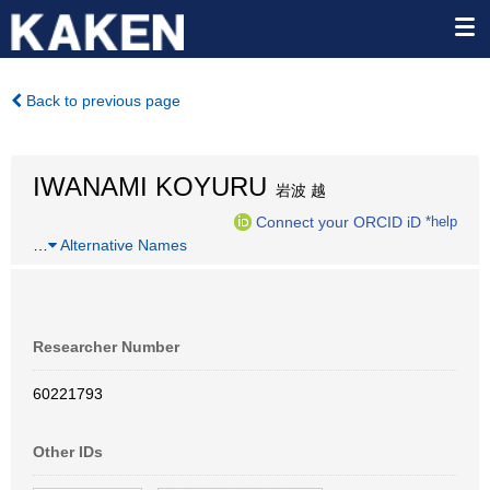
Back to previous page
IWANAMI KOYURU
岩波 越
Connect your ORCID iD
*help
…
Alternative Names
Researcher Number
60221793
Other IDs