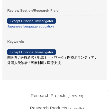
Review Section/Research Field
Except Principal Investigator
Japanese language education
Keywords
Except Principal Investigator
問診票 / 医療通訳 / 地域ネットワーク / 医療ボランティア /
外国人受診者 / 医療制度 / 医療支援
Research Projects
(
1
results)
Research Products
(
2
results)