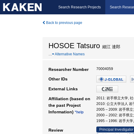
Search Research Projects
Search Resear
Back to previous page
HOSOE Tatsuro
細江 達郎
…
Alternative Names
70004059
Researcher Number
Other IDs
External Links
2011: 岩手県立大学, 
Affiliation (based on
2010: 公立大学法人 
the past Project
2005 – 2009: 岩手
Information)
*help
2000 – 2002: 岩手
1995 – 1996: 岩手
Principal Investigator
Review