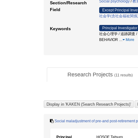
Social psychology
/
教
Section/Research
Field
Except Principal Inve
社会学(含社会福祉関係
Principal Investigator
Keywords
社会心理学 / 追跡調査 / 
BEHAVIOR
…
More
Research Projects
(
11
results)
Social maladjustment of pre-and post-retirement 
Principal
HOSOE Tatsuro