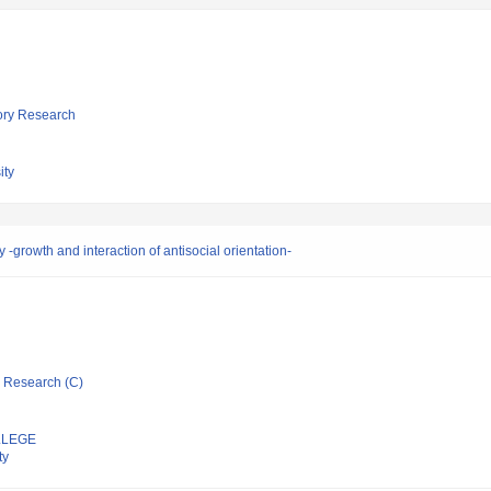
tory Research
ity
 -growth and interaction of antisocial orientation-
ic Research (C)
LLEGE
ty