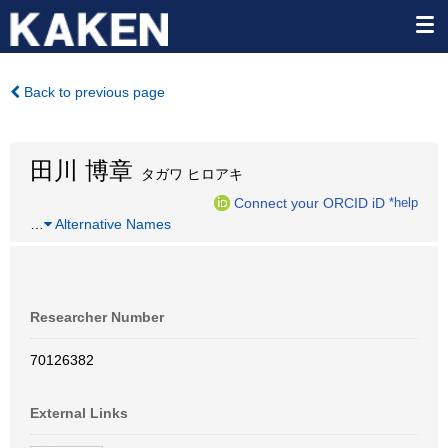
Back to previous page
田川 博章
タガワ ヒロアキ
Connect your ORCID iD
*help
…
Alternative Names
Researcher Number
70126382
External Links