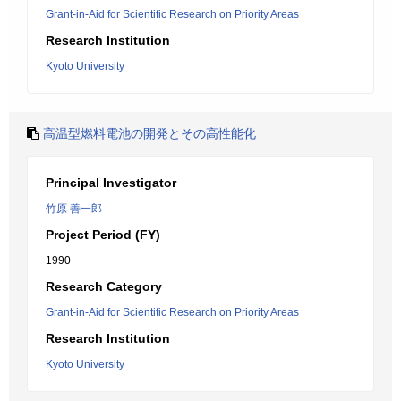
Grant-in-Aid for Scientific Research on Priority Areas
Research Institution
Kyoto University
高温型燃料電池の開発とその高性能化
Principal Investigator
竹原 善一郎
Project Period (FY)
1990
Research Category
Grant-in-Aid for Scientific Research on Priority Areas
Research Institution
Kyoto University