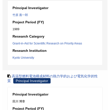
Principal Investigator
竹原 善一郎
Project Period (FY)
1989
Research Category
Grant-in-Aid for Scientific Research on Priority Areas
Research Institution
Kyoto University
高温型燃料電池構成材料の熱力学的および電気化学的性
質
Principal Investigator
Principal Investigator
田川 博章
Project Period (FY)