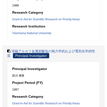
1988
Research Category
Grant-in-Aid for Scientific Research on Priority Areas
Research Institution
Yokohama National University
溶融アルカリ金属炭酸塩の熱力学的および電気化学的性
質
Principal Investigator
Principal Investigator
田川 博章
Project Period (FY)
1987
Research Category
Grant-in-Aid for Scientific Research on Priority Areas