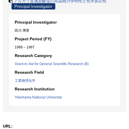
アルカリ金属炭酸塩の高温熱力学特性と化学反応性
Principal Investigator
Principal Investigator
田川 博章
Project Period (FY)
1986 – 1987
Research Category
Grant-in-Aid for General Scientific Research (B)
Research Field
工業物理化学
Research Institution
Yokohama National University
URL: