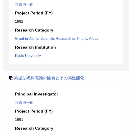
竹原 善一郎
Project Period (FY)
1992
Research Category
Grant-in-Aid for Scientific Research on Priority Areas
Research Institution
Kyoto University
高温型燃料電池の開発とその高性能化
Principal Investigator
竹原 善一郎
Project Period (FY)
1991
Research Category