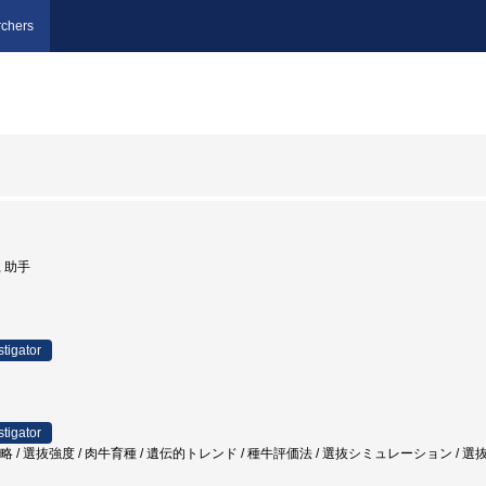
chers
, 助手
stigator
stigator
戦略 / 選抜強度 / 肉牛育種 / 遺伝的トレンド / 種牛評価法 / 選抜シミュレーション / 