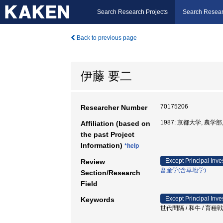
Search Research Projects
Search Resear
Back to previous page
伊藤 要二
70175206
Researcher Number
1987: 京都大学, 農学部
Affiliation (based on
the past Project
Information)
*help
Except Principal Inve
Review
畜産学(含草地学)
Section/Research
Field
Except Principal Inve
Keywords
世代間隔 / 和牛 / 育種