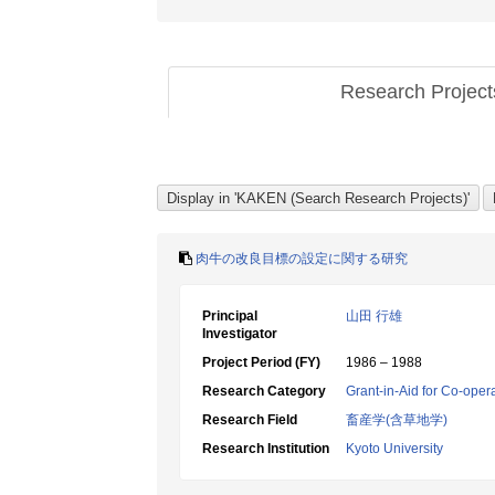
Research Projec
肉牛の改良目標の設定に関する研究
Principal
山田 行雄
Investigator
Project Period (FY)
1986 – 1988
Research Category
Grant-in-Aid for Co-oper
Research Field
畜産学(含草地学)
Research Institution
Kyoto University