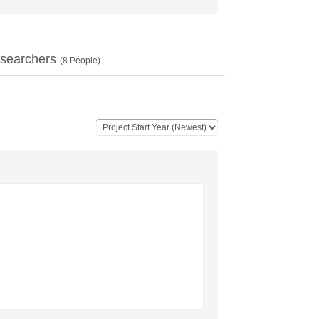
searchers
(
8
People)