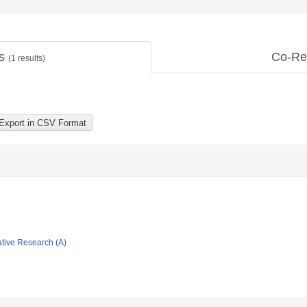
ts
Co-Re
(
1
results)
ative Research (A)