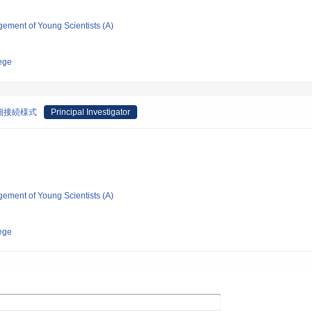
gement of Young Scientists (A)
ege
細接続様式
Principal Investigator
gement of Young Scientists (A)
ege