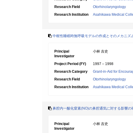
Research Field
Otorhinolaryngology
Research Institution
Asahikawa Medical Coll
中枢性睡眠時無呼吸モデルの作成とそのメカニズ
Principal
小林 吉史
Investigator
Project Period (FY)
1997 – 1998
Research Category
Grant-in-Aid for Encoura
Research Field
Otorhinolaryngology
Research Institution
Asahikawa Medical Coll
鼻腔内一酸化窒素(NO)の鼻腔通気に対する影響の
Principal
小林 吉史
Investigator