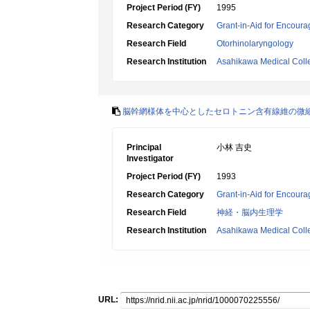
Project Period (FY)
1995
Research Category
Grant-in-Aid for Encoura
Research Field
Otorhinolaryngology
Research Institution
Asahikawa Medical Coll
脳幹網様体を中心としたセロトニン含有線維の微
Principal
小林 吉史
Investigator
Project Period (FY)
1993
Research Category
Grant-in-Aid for Encoura
Research Field
神経・脳内生理学
Research Institution
Asahikawa Medical Coll
URL: