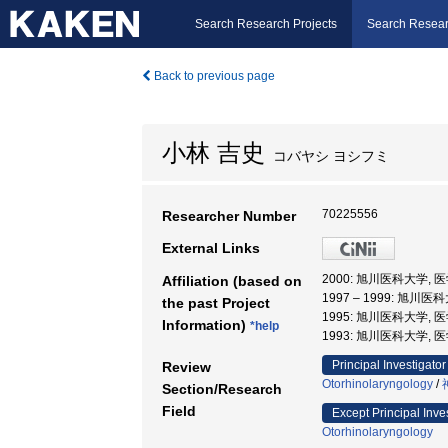
Search Research Projects
Search Resear
Back to previous page
小林 吉史
コバヤシ ヨシフミ
70225556
Researcher Number
External Links
2000: 旭川医科大学, 
Affiliation (based on
1997 – 1999: 旭川医
the past Project
1995: 旭川医科大学,
Information)
*help
1993: 旭川医科大学, 
Principal Investigator
Review
Otorhinolaryngology
/
Section/Research
Field
Except Principal Inve
Otorhinolaryngology