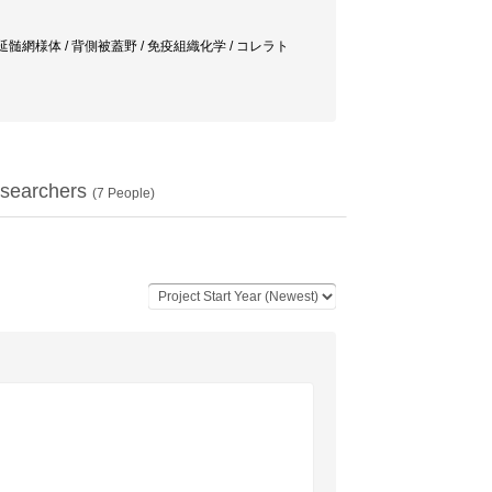
動負荷 / 橋延髄網様体 / 背側被蓋野 / 免疫組織化学 / コレラト
searchers
(
7
People)