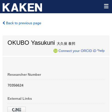
Back to previous page
OKUBO Yasukuni
大久保 泰邦
Connect your ORCID iD
*help
Researcher Number
70356624
External Links